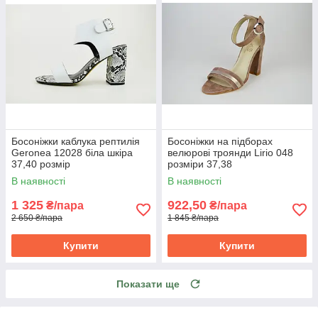
Босоніжки каблука рептилія
Босоніжки на підборах
Geronea 12028 біла шкіра
велюрові троянди Lirio 048
37,40 розмір
розміри 37,38
В наявності
В наявності
1 325
922,50
₴/пара
₴/пара
2 650 ₴/пара
1 845 ₴/пара
Купити
Купити
Показати ще