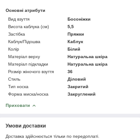
Основні атрибути
Вид взуття
Босоніжки
Висота каблука (см)
5,5
Застібка
Пряжки
Каблук/Підошва
Каблук
Колір
Білий
Матеріал верху
Натуральна шкіра
Матеріал підкладки
Натуральна шкіра
Розмір жіночого взуття
36
Стиль
Діловий
Тип носка
Закритий
Форма миска/носка
Закруглений
Приховати
Умови доставки
Доставка здійснюється тільки по передоплаті.