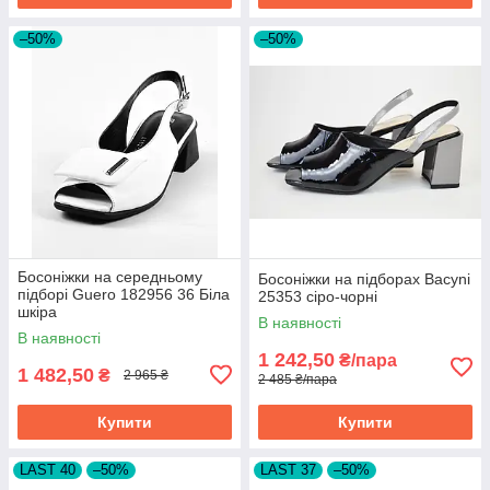
–50%
–50%
Босоніжки на середньому
Босоніжки на підборах Bacyni
підборі Guero 182956 36 Біла
25353 сіро-чорні
шкіра
В наявності
В наявності
1 242,50
₴/пара
1 482,50
₴
2 965 ₴
2 485 ₴/пара
Купити
Купити
LAST 40
–50%
LAST 37
–50%