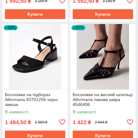
1 592,50
1 592,50
₴
₴
3 185 ₴
3 185 ₴
Купити
Купити
–50%
–50%
Босоніжки на підборах
Босоніжки на високій шпильці
Aiformaria 93701256 чорні
Aiformaria лакова шкіра
замша
4546406
В наявності
В наявності
1 484,50
1 422
₴
₴
2 969 ₴
2 844 ₴
Купити
Купити