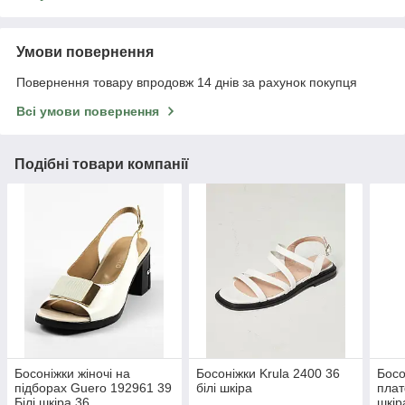
Умови повернення
Повернення товару впродовж 14 днів за рахунок покупця
Всі умови повернення
Подібні товари компанії
Босоніжки жіночі на
Босоніжки Krula 2400 36
Босо
підборах Guero 192961 39
білі шкіра
плат
Білі шкіра 36
шкір