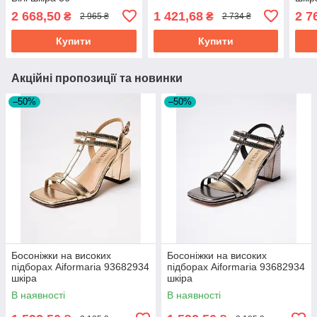
2 668,50
1 421,68
2 7
₴
₴
2 965 ₴
2 734 ₴
Купити
Купити
Акційні пропозиції та новинки
–50%
–50%
Босоніжки на високих
Босоніжки на високих
підборах Aiformaria 93682934
підборах Aiformaria 93682934
шкіра
шкіра
В наявності
В наявності