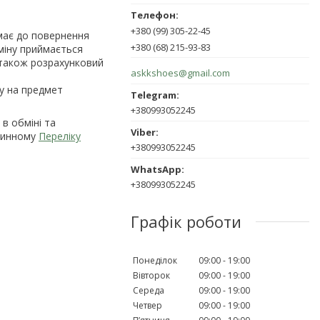
+380 (99) 305-22-45
ає до повернення 
+380 (68) 215-93-83
іну приймається 
також розрахунковий 
askkshoes@gmail.com
у на предмет 
+380993052245
в обміні та
 чинному
Переліку
+380993052245
+380993052245
Графік роботи
Понеділок
09:00
19:00
Вівторок
09:00
19:00
Середа
09:00
19:00
Четвер
09:00
19:00