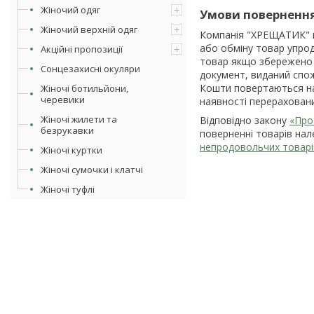
Жіночий одяг
Умови повернення
Жіночий верхній одяг
Компанія "ХРЕЩАТИК" ві
або обміну товар упрод
Акційні пропозиції
товар якщо збережено й
Сонцезахисні окуляри
документ, виданий спож
Кошти повертаються на 
Жіночі ботильйони,
черевики
наявності перерахован
Жіночі жилети та
Відповідно закону
«Про
безрукавки
поверненні товарів нал
непродовольчих товарі
Жіночі куртки
Жіночі сумочки і клатчі
Жіночі туфлі