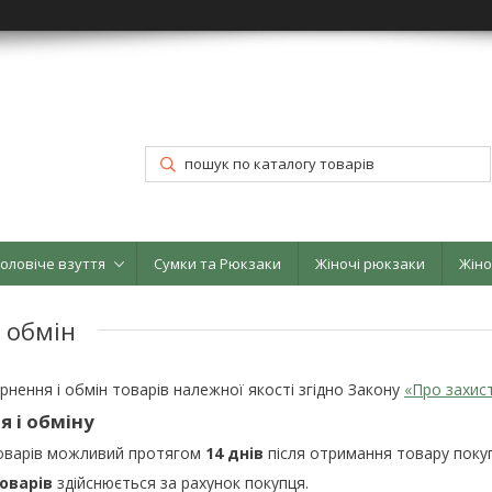
оловіче взуття
Сумки та Рюкзаки
Жіночі рюкзаки
Жіно
 обмін
рнення і обмін товарів належної якості згідно Закону
«Про захис
 і обміну
товарів можливий протягом
14 днів
після отримання товару поку
оварів
здійснюється за рахунок покупця.