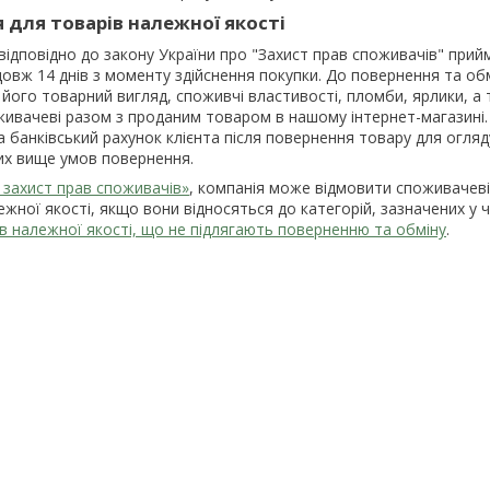
 для товарів належної якості
дповідно до закону України про "Захист прав споживачів" прийм
овж 14 днів з моменту здійснення покупки. До повернення та обм
ого товарний вигляд, споживчі властивості, пломби, ярлики, а 
ивачеві разом з проданим товаром в нашому інтернет-магазині.

банківський рахунок клієнта після повернення товару для огляд
их вище умов повернення.
 захист прав споживачів»
, компанія може відмовити споживачеві 
ежної якості, якщо вони відносяться до категорій, зазначених у
в належної якості, що не підлягають поверненню та обміну
.