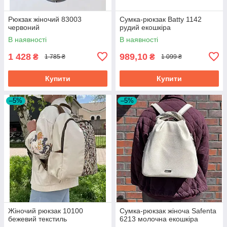
Рюкзак жіночий 83003
Сумка-рюкзак Batty 1142
червоний
рудий екошкіра
В наявності
В наявності
1 428
989,10
₴
₴
1 785 ₴
1 099 ₴
Купити
Купити
–5%
–5%
Жіночий рюкзак 10100
Сумка-рюкзак жіноча Safenta
бежевий текстиль
6213 молочна екошкіра