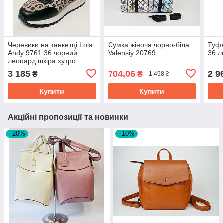
Черевики на танкетці Lola
Сумка жіноча чорно-біла
Туфл
Andy 9761 36 чорний
Valensiy 20769
36 л
леопард шкіра хутро
3 185
704,06
2 9
₴
₴
1 498 ₴
Купити
Купити
Акційні пропозиції та новинки
–20%
–10%