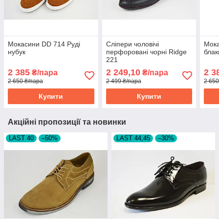
Мокасини DD 714 Руді
Сліпери чоловічі
Мока
нубук
перфоровані чорні Ridge
блак
221
2 385
2 249,10
2 3
₴/пара
₴/пара
2 650 ₴/пара
2 499 ₴/пара
2 650
Купити
Купити
Акційні пропозиції та новинки
LAST 40
–50%
LAST 44,45
–30%