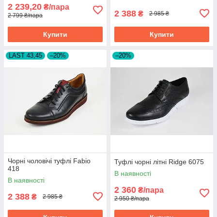
2 239,20
₴/пара
2 388
₴
2 985 ₴
2 799 ₴/пара
Купити
Купити
LAST 43,45
–20%
–20%
Чорні чоловічі туфлі Fabio
Туфлі чорні літні Ridge 6075
418
В наявності
В наявності
2 360
₴/пара
2 388
₴
2 985 ₴
2 950 ₴/пара