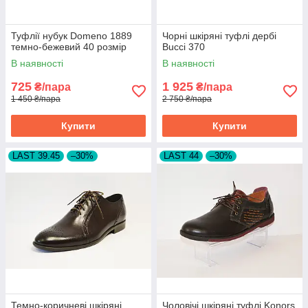
Туфлії нубук Domeno 1889
Чорні шкіряні туфлі дербі
темно-бежевий 40 розмір
Bucci 370
В наявності
В наявності
725
1 925
₴/пара
₴/пара
1 450 ₴/пара
2 750 ₴/пара
Купити
Купити
LAST 39.45
–30%
LAST 44
–30%
Темно-коричневі шкіряні
Чоловічі шкіряні туфлі Konors