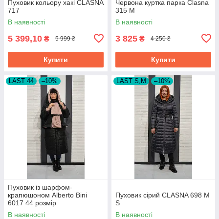
Пуховик кольору хакі CLASNA
Червона куртка парка Clasna
717
315 M
В наявності
В наявності
5 399,10
3 825
₴
₴
5 999 ₴
4 250 ₴
Купити
Купити
LAST 44
–10%
LAST S,M
–10%
Пуховик із шарфом-
крапюшоном Alberto Bini
Пуховик сірий CLASNA 698 M
6017 44 розмір
S
В наявності
В наявності