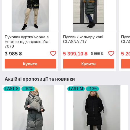
Пуховик куртка чорна з
Пуховик кольору хакі
Пухо
жовтою підкладкою Ziai
CLASNA 717
CLAS
7078
3 985
5 399,10
5 2
₴
₴
5 999 ₴
Купити
Купити
Акційні пропозиції та новинки
LAST S
–10%
LAST M
–10%