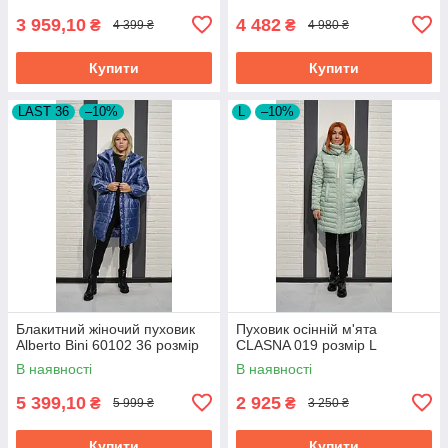
3 959,10
4 482
₴
₴
4 399 ₴
4 980 ₴
Купити
Купити
LAST 36
–10%
L
–10%
Блакитний жіночий пуховик
Пуховик осінній м'ята
Alberto Bini 60102 36 розмір
CLASNA 019 розмір L
В наявності
В наявності
5 399,10
2 925
₴
₴
5 999 ₴
3 250 ₴
Купити
Купити