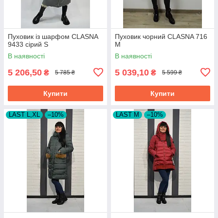
Пуховик із шарфом CLASNA
Пуховик чорний CLASNA 716
9433 сірий S
M
В наявності
В наявності
5 206,50
5 039,10
₴
₴
5 785 ₴
5 599 ₴
Купити
Купити
LAST L,XL
–10%
LAST M
–10%