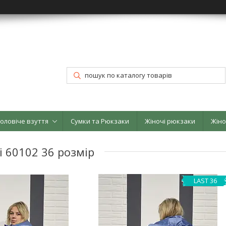
оловіче взуття
Сумки та Рюкзаки
Жіночі рюкзаки
Жіно
i 60102 36 розмір
LAST 36