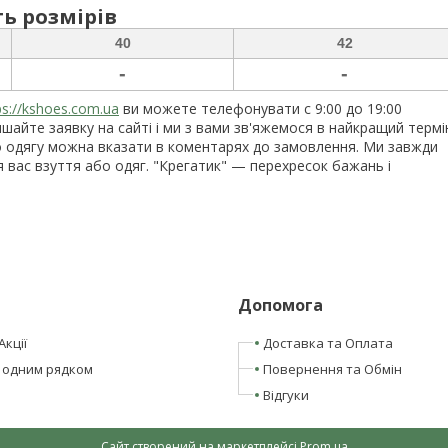
ь розмірів
40
42
-
-
ps://kshoes.com.ua
ви можете телефонувати с 9:00 до 19:00
шайте заявку на сайті і ми з вами зв'яжемося в найкращий термі
о одягу можна вказати в коментарях до замовлення. Ми завжди
я вас взуття або одяг. "Крегатик" — перехресок бажань і
Допомога
Акції
Доставка та Оплата
 одним рядком
Повернення та Обмін
Відгуки
Сайт створений на маркетплейсі
Prom.ua