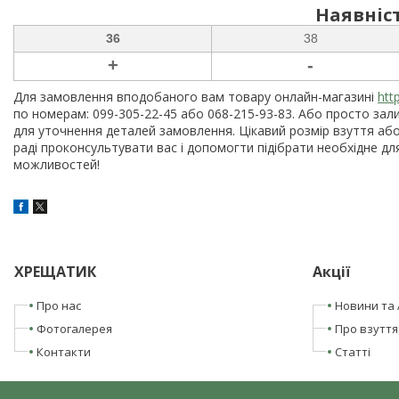
Наявніст
36
38
+
-
Для замовлення вподобаного вам товару онлайн-магазині
htt
по номерам: 099-305-22-45 або 068-215-93-83. Або просто зали
для уточнення деталей замовлення. Цікавий розмір взуття аб
раді проконсультувати вас і допомогти підібрати необхідне дл
можливостей!
ХРЕЩАТИК
Акції
Про нас
Новини та 
Фотогалерея
Про взуття
Контакти
Статті