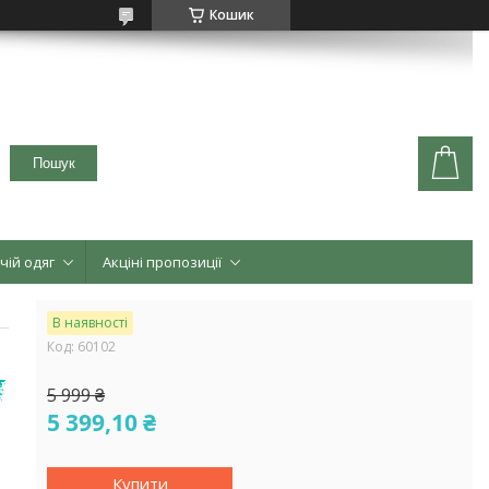
Кошик
Пошук
чій одяг
Акціні пропозиції
В наявності
Код:
60102
5 999 ₴
5 399,10 ₴
Купити