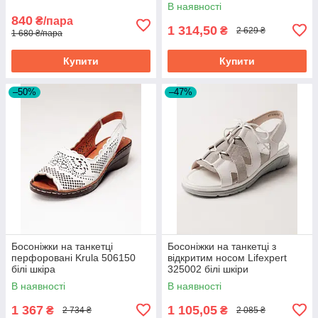
В наявності
840
₴/пара
1 314,50
₴
2 629 ₴
1 680 ₴/пара
Купити
Купити
–50%
–47%
Босоніжки на танкетці
Босоніжки на танкетці з
перфоровані Krula 506150
відкритим носом Lifexpert
білі шкіра
325002 білі шкіри
В наявності
В наявності
1 367
1 105,05
₴
₴
2 734 ₴
2 085 ₴