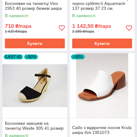
Босоніжки на танкетці Vivo
чорно-сріблясті Aquamarin
2953 40 розмір бежеві шкіра
137 розмір 37 23 см.
В наявності
В наявності
710
1 142,50
₴/пара
₴/пара
1 420 ₴/пара
2 285 ₴/пара
Купити
Купити
LAST 41
–50%
–50%
Босоніжки замшеві на
Сабо з відкритим носом Krula
танкетці Weide 305 41 розмір
шкіра білі 1951073
В наявності