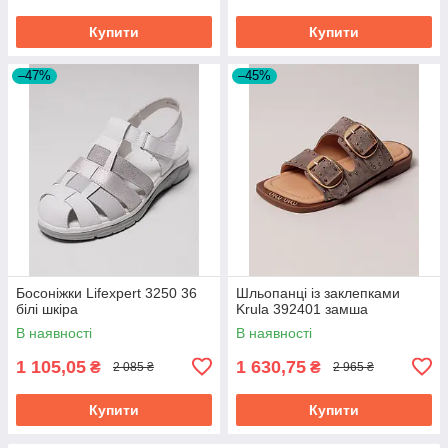
Купити
Купити
–47%
–45%
Босоніжки Lifexpert 3250 36
Шльопанці із заклепками
білі шкіра
Krula 392401 замша
В наявності
В наявності
1 105,05
1 630,75
₴
₴
2 085 ₴
2 965 ₴
Купити
Купити