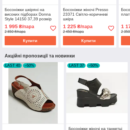
Босоніжки шкіряні на
Босоніжки жіночі Presso
Босо
високих підборах Donna
23371 Світло-коричневі
плат
Style 14150 37,39 розмір
шкіра
1 995
1 225
1 1
₴/пара
₴/пара
2 850 ₴/пара
2 450 ₴/пара
2 350
Купити
Купити
Акційні пропозиції та новинки
LAST 40
–50%
LAST 37
–50%
Босоніжки жіночі на танкетці