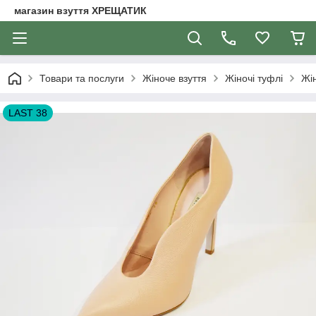
магазин взуття ХРЕЩАТИК
Товари та послуги
Жіноче взуття
Жіночі туфлі
Жін
LAST 38