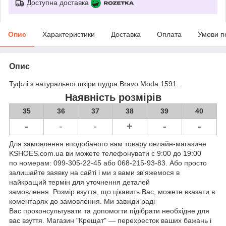
Доступна доставка
Опис
Характеристики
Доставка
Оплата
Умови п
Опис
Туфлі з натуральної шкіри пудра Bravo Moda 1591.
Наявність розмірів
35
36
37
38
39
40
-
-
-
+
-
-
Для замовлення вподобаного вам товару онлайн-магазине
KSHOES.com.ua ви можете телефонувати с 9:00 до 19:00
по номерам: 099-305-22-45 або 068-215-93-83. Або просто
залишайте заявку на сайті і ми з вами зв'яжемося в
найкращий термін для уточнення деталей
замовлення. Розмір взуття, що цікавить Вас, можете вказати в
коментарях до замовлення. Ми завжди раді
Вас проконсультувати та допомогти підібрати необхідне для
вас взуття. Магазин "Крещат" — перехресток ваших бажань і