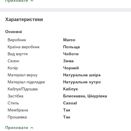
Приховати
Характеристики
Основні
Виробник
Marco
Країна виробник
Польща
Вид взуття
Чоботи
Сезон
Зима
Колір
Чорний
Матеріал верху
Натуральна шкіра
Матеріал підкладки
Натуральне хутро
Каблук/Підошва
Каблук
Застібка
Блискавка, Шнурівка
Стиль
Casual
Мембрана
Так
Прошивка
Так
Приховати