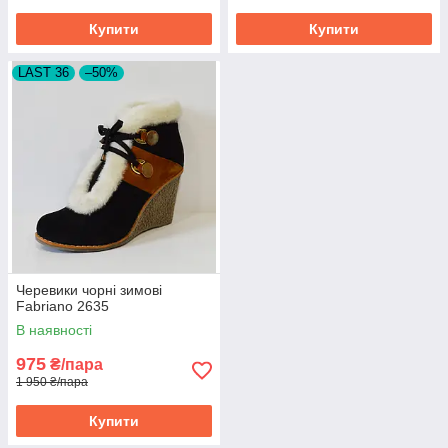
Купити
Купити
LAST 36
–50%
Черевики чорні зимові
Fabriano 2635
В наявності
975
₴/пара
1 950 ₴/пара
Купити