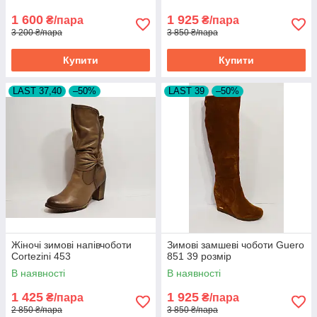
1 600
1 925
₴/пара
₴/пара
3 200 ₴/пара
3 850 ₴/пара
Купити
Купити
LAST 37,40
–50%
LAST 39
–50%
Жіночі зимові напівчоботи
Зимові замшеві чоботи Guero
Cortezini 453
851 39 розмір
В наявності
В наявності
1 425
1 925
₴/пара
₴/пара
2 850 ₴/пара
3 850 ₴/пара