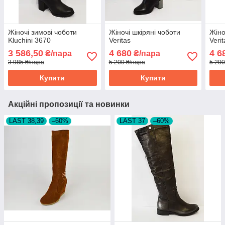
Жіночі зимові чоботи
Жіночі шкіряні чоботи
Жіно
Kluchini 3670
Veritas
Verit
3 586,50
4 680
4 6
₴/пара
₴/пара
3 985 ₴/пара
5 200 ₴/пара
5 200
Купити
Купити
Акційні пропозиції та новинки
LAST 38,39
–60%
LAST 37
–60%