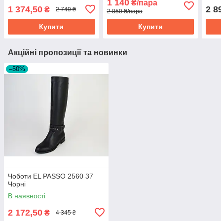
1 140
₴/пара
1 374,50
2 8
₴
2 749 ₴
2 850 ₴/пара
Купити
Купити
Акційні пропозиції та новинки
–50%
Чоботи EL PASSO 2560 37
Чорні
В наявності
2 172,50
₴
4 345 ₴