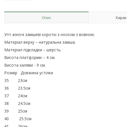
Опис
Харак
Уггі жіночі замшеві короткі з носком з вовною.
Матеріал верху – натуральна замша.
Матеріал підкладки – шерсть.
Висота платформи – 4 см.
Висота халяви - 9 см.
Розмір Довжина устілки
35 23см
36 23.5см
37 24см
38 24.5см
39 25см
40 25.5см
41 26см