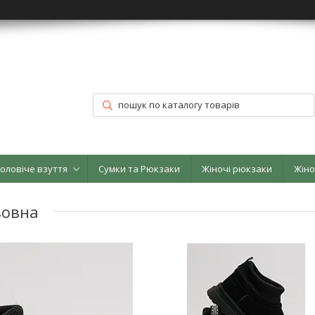
оловіче взуття
Сумки та Рюкзаки
Жіночі рюкзаки
Жіно
вовна