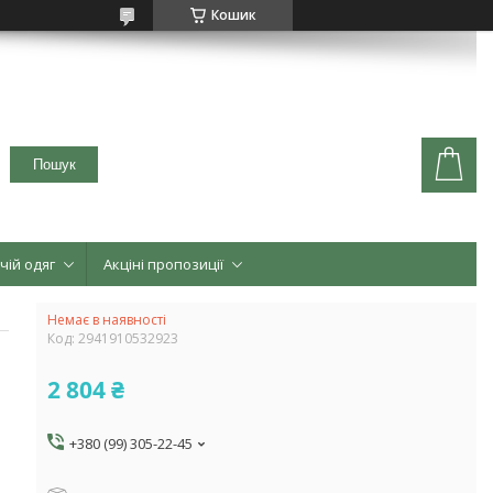
Кошик
Пошук
чій одяг
Акціні пропозиції
Немає в наявності
Код:
2941910532923
2 804 ₴
+380 (99) 305-22-45