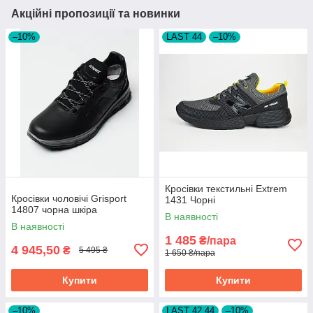
Акційні пропозиції та новинки
–10%
LAST 44
–10%
Кросівки текстильні Extrem
Кросівки чоловічі Grisport
1431 Чорні
14807 чорна шкіра
В наявності
В наявності
1 485
₴/пара
4 945,50
₴
5 495 ₴
1 650 ₴/пара
Купити
Купити
–10%
LAST 42,44
–10%