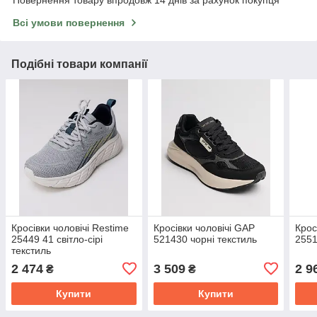
Повернення товару впродовж 14 днів за рахунок покупця
Всі умови повернення
Подібні товари компанії
Кросівки чоловічі Restime
Кросівки чоловічі GAP
Крос
25449 41 світло-сірі
521430 чорні текстиль
2551
текстиль
2 474
3 509
2 9
₴
₴
Купити
Купити