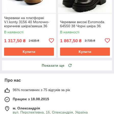
Черевики на платформі
V.I.konty 3156 40 Молочно-
Черевики високі Evromoda
коричневі шкіра/замша 36
64550 38 Чорні шкіра 36
В наявності
В наявності
1 317,50
1 867,50
₴
₴
2 635 ₴
3 735 ₴
Купити
Купити
Показати ще
Про нас
96% позитивних з 75 відгуків за рік
Працює з 18.08.2015
м. Олександрія
вул. Перспективна, 16, Олександрія, Україна