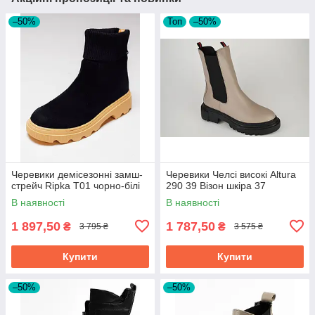
–50%
Топ
–50%
Черевики демісезонні замш-
Черевики Челсі високі Altura
стрейч Ripka T01 чорно-білі
290 39 Візон шкіра 37
В наявності
В наявності
1 897,50
1 787,50
₴
₴
3 795 ₴
3 575 ₴
Купити
Купити
–50%
–50%