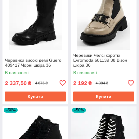
Черевики Челсі короткі
Черевики високі демі Guero
Evromoda 681139 38 Візон
489417 Чорні шкіра 36
шкіра 36
В наявності
В наявності
2 337,50
2 192
₴
₴
4 675 ₴
4 384 ₴
Купити
Купити
–50%
–50%