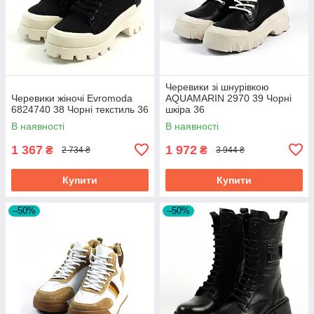
Черевики зі шнурівкою
Черевики жіночі Evromoda
AQUAMARIN 2970 39 Чорні
6824740 38 Чорні текстиль 36
шкіра 36
В наявності
В наявності
1 367
1 972
₴
₴
2 734 ₴
3 944 ₴
Купити
Купити
–50%
–50%