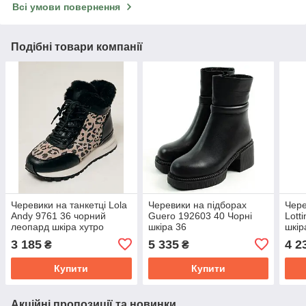
Всі умови повернення
Подібні товари компанії
Черевики на танкетці Lola
Черевики на підборах
Чере
Andy 9761 36 чорний
Guero 192603 40 Чорні
Lott
леопард шкіра хутро
шкіра 36
шкір
3 185
5 335
4 2
₴
₴
Купити
Купити
Акційні пропозиції та новинки