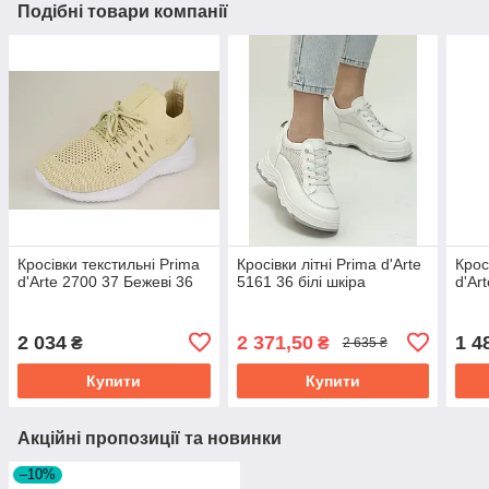
Подібні товари компанії
Кросівки текстильні Prima
Кросівки літні Prima d'Arte
Крос
d'Arte 2700 37 Бежеві 36
5161 36 білі шкіра
d'Ar
2 034
2 371,50
1 4
₴
₴
2 635 ₴
Купити
Купити
Акційні пропозиції та новинки
–10%