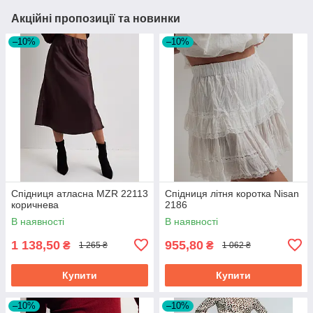
Акційні пропозиції та новинки
–10%
–10%
Спідниця атласна MZR 22113
Спідниця літня коротка Nisan
коричнева
2186
В наявності
В наявності
1 138,50
955,80
₴
₴
1 265 ₴
1 062 ₴
Купити
Купити
–10%
–10%