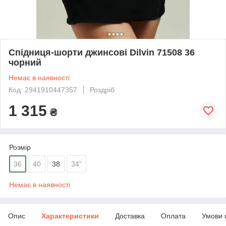
Спідниця-шорти джинсові Dilvin 71508 36
чорний
Немає в наявності
Код: 2941910447357
Роздріб
1 315
₴
Розмір
36
40
38
34"
Немає в наявності
Опис
Характеристики
Доставка
Оплата
Умови 