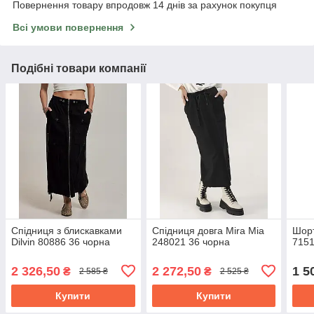
Повернення товару впродовж 14 днів за рахунок покупця
Всі умови повернення
Подібні товари компанії
Спідниця з блискавками
Спідниця довга Mira Mia
Шорт
Dilvin 80886 36 чорна
248021 36 чорна
7151
2 326,50
2 272,50
1 5
₴
₴
2 585 ₴
2 525 ₴
Купити
Купити