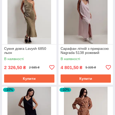
Сукня довга Lavysh 6850
Сарафан літній з прикрасою
льон
Nagrada 5138 рожевий
В наявності
В наявності
2 326,50
4 801,50
₴
₴
2 585 ₴
5 335 ₴
Купити
Купити
–10%
–10%