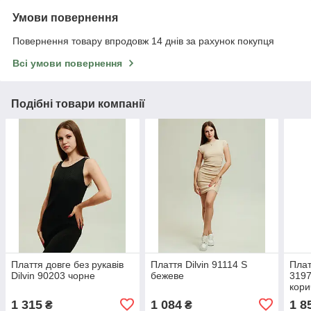
Умови повернення
Повернення товару впродовж 14 днів за рахунок покупця
Всі умови повернення
Подібні товари компанії
Плаття довге без рукавів
Плаття Dilvin 91114 S
Плат
Dilvin 90203 чорне
бежеве
3197
кор
1 315
1 084
1 8
₴
₴