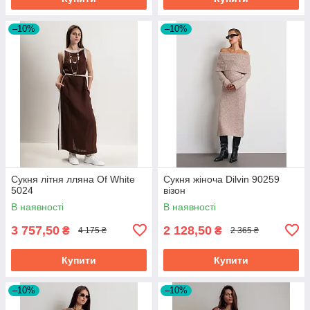
–10%
–10%
Сукня літня лляна Of White
Сукня жіноча Dilvin 90259
5024
візон
В наявності
В наявності
3 757,50
2 128,50
₴
₴
4 175 ₴
2 365 ₴
Купити
Купити
–10%
–10%