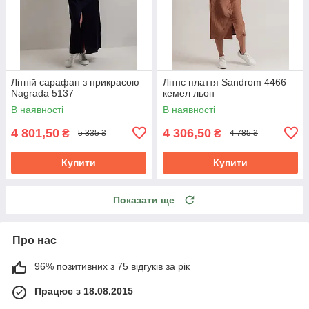
Літній сарафан з прикрасою
Літнє плаття Sandrom 4466
Nagrada 5137
кемел льон
В наявності
В наявності
4 801,50
4 306,50
₴
₴
5 335 ₴
4 785 ₴
Купити
Купити
Показати ще
Про нас
96% позитивних з 75 відгуків за рік
Працює з 18.08.2015