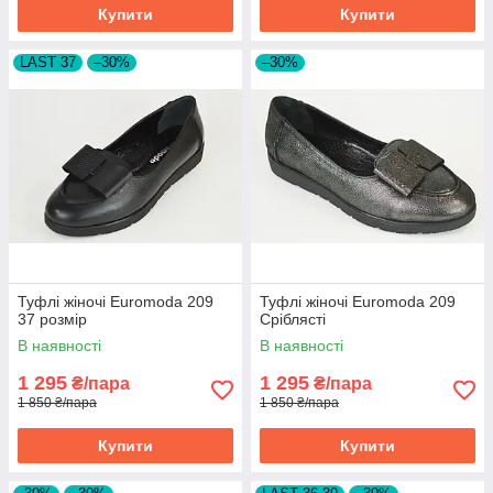
Купити
Купити
LAST 37
–30%
–30%
Туфлі жіночі Euromoda 209
Туфлі жіночі Euromoda 209
37 розмір
Сріблясті
В наявності
В наявності
1 295
1 295
₴/пара
₴/пара
1 850 ₴/пара
1 850 ₴/пара
Купити
Купити