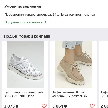
Умови повернення
Повернення товару впродовж 14 днів за рахунок покупця
Всі умови повернення
Подібні товари компанії
Туфлі перфоровані Krula
Туфлі замшеві Krula
Туфл
35824 36 білі шкіра
4972847 37 бежеві 36
2821
3 075
3 064
2 8
₴
₴