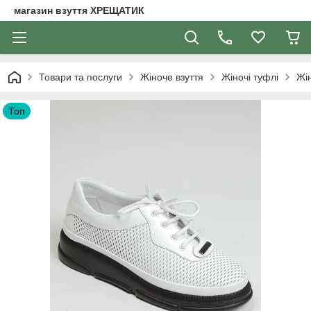
магазин взуття ХРЕЩАТИК
Товари та послуги
Жіноче взуття
Жіночі туфлі
Жін
Топ