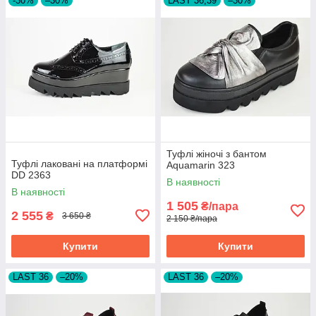
-30%
–30%
LAST 36,39
–30%
Туфлі жіночі з бантом
Туфлі лаковані на платформі
Aquamarin 323
DD 2363
В наявності
В наявності
1 505
₴/пара
2 555
₴
3 650 ₴
2 150 ₴/пара
Купити
Купити
LAST 36
–20%
LAST 36
–20%