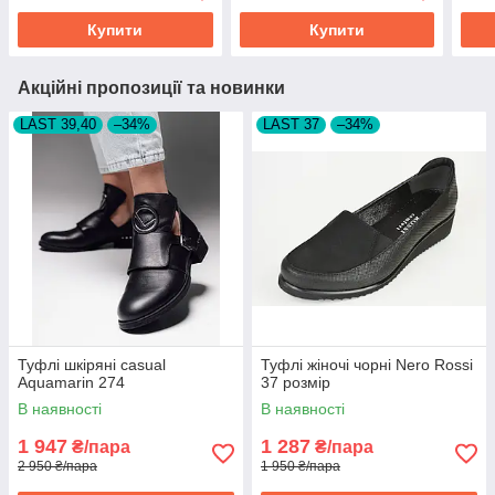
Купити
Купити
Акційні пропозиції та новинки
LAST 39,40
–34%
LAST 37
–34%
Туфлі шкіряні casual
Туфлі жіночі чорні Nero Rossi
Aquamarin 274
37 розмір
В наявності
В наявності
1 947
1 287
₴/пара
₴/пара
2 950 ₴/пара
1 950 ₴/пара