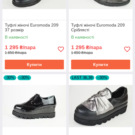
Туфлі жіночі Euromoda 209
Туфлі жіночі Euromoda 209
37 розмір
Сріблясті
В наявності
В наявності
1 295
1 295
₴/пара
₴/пара
1 850 ₴/пара
1 850 ₴/пара
Купити
Купити
-30%
–30%
LAST 36,39
–30%