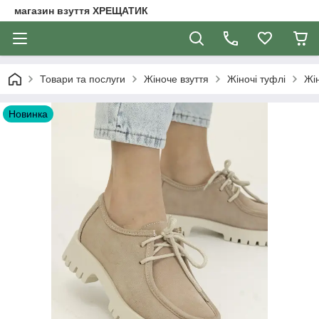
магазин взуття ХРЕЩАТИК
Товари та послуги
Жіноче взуття
Жіночі туфлі
Жін
Новинка