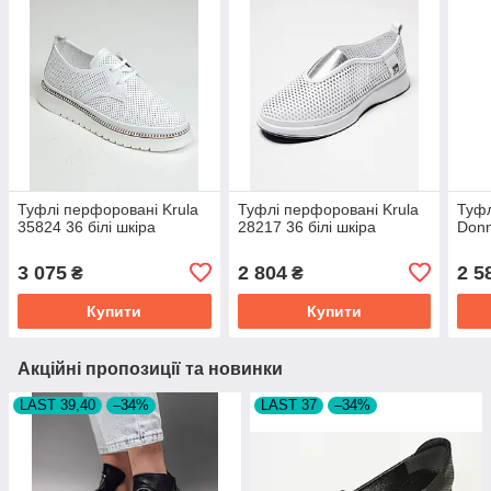
Туфлі перфоровані Krula
Туфлі перфоровані Krula
Туфл
35824 36 білі шкіра
28217 36 білі шкіра
Donn
3 075
2 804
2 5
₴
₴
Купити
Купити
Акційні пропозиції та новинки
LAST 39,40
–34%
LAST 37
–34%