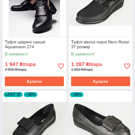
Туфлі шкіряні casual
Туфлі жіночі чорні Nero Rossi
Aquamarin 274
37 розмір
В наявності
В наявності
1 947
1 287
₴/пара
₴/пара
2 950 ₴/пара
1 950 ₴/пара
Купити
Купити
LAST 37
–30%
–30%