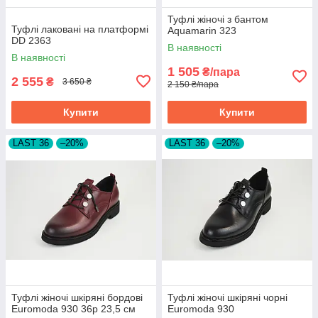
Туфлі жіночі з бантом
Туфлі лаковані на платформі
Aquamarin 323
DD 2363
В наявності
В наявності
1 505
₴/пара
2 555
₴
3 650 ₴
2 150 ₴/пара
Купити
Купити
LAST 36
–20%
LAST 36
–20%
Туфлі жіночі шкіряні бордові
Туфлі жіночі шкіряні чорні
Euromoda 930 36р 23,5 см
Euromoda 930