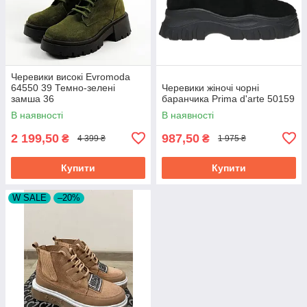
Черевики високі Evromoda
64550 39 Темно-зелені
Черевики жіночі чорні
замша 36
баранчика Prima d'arte 50159
В наявності
В наявності
2 199,50
987,50
₴
₴
4 399 ₴
1 975 ₴
Купити
Купити
W SALE
–20%