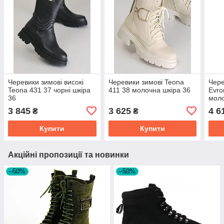
Черевики зимові високі
Черевики зимові Teona
Чере
Teona 431 37 чорні шкіра
411 38 молочна шкіра 36
Evro
36
моло
3 845
3 625
4 6
₴
₴
Купити
Купити
Акційні пропозиції та новинки
–50%
–50%