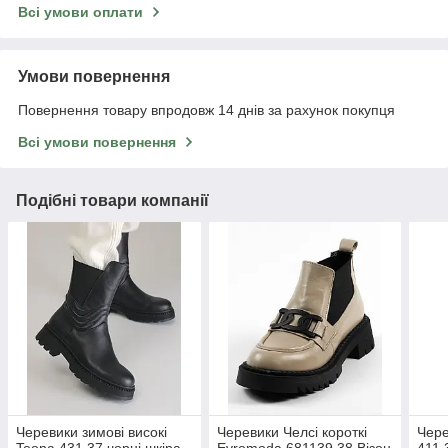
Всі умови оплати
Умови повернення
Повернення товару впродовж 14 днів за рахунок покупця
Всі умови повернення
Подібні товари компанії
Черевики зимові високі
Черевики Челсі короткі
Чере
Teona 431 37 чорні шкіра
Evromoda 681139 38 Візон
411 