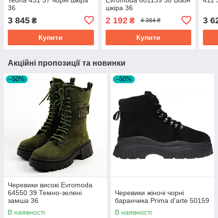
36
шкіра 36
3 845
2 192
3 6
₴
₴
4 384 ₴
Купити
Купити
Акційні пропозиції та новинки
–50%
–50%
Черевики високі Evromoda
64550 39 Темно-зелені
Черевики жіночі чорні
замша 36
баранчика Prima d'arte 50159
В наявності
В наявності