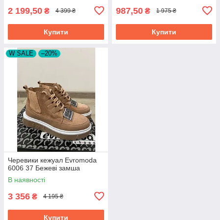
2 199,50
987,50
₴
₴
4 399 ₴
1 975 ₴
Купити
Купити
W SALE
–20%
Черевики кежуал Evromoda
6006 37 Бежеві замша
В наявності
3 356
₴
4 195 ₴
Купити