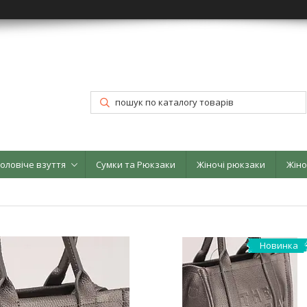
оловіче взуття
Сумки та Рюкзаки
Жіночі рюкзаки
Жіно
Новинка