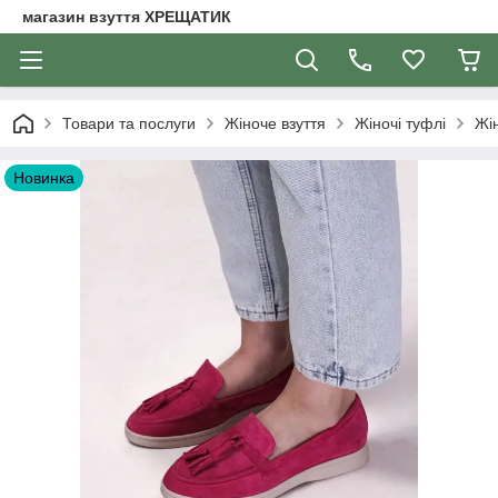
магазин взуття ХРЕЩАТИК
Товари та послуги
Жіноче взуття
Жіночі туфлі
Жі
Новинка