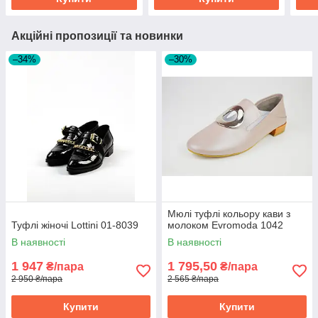
Акційні пропозиції та новинки
–34%
–30%
Мюлі туфлі кольору кави з
Туфлі жіночі Lottini 01-8039
молоком Evromoda 1042
В наявності
В наявності
1 947
1 795,50
₴/пара
₴/пара
2 950 ₴/пара
2 565 ₴/пара
Купити
Купити