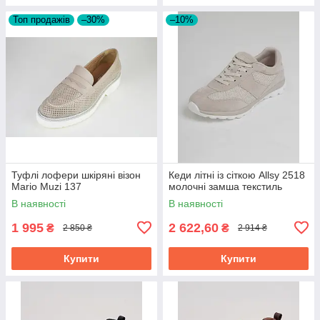
Топ продажів
–30%
–10%
Туфлі лофери шкіряні візон
Кеди літні із сіткою Allsy 2518
Mario Muzi 137
молочні замша текстиль
В наявності
В наявності
1 995
2 622,60
₴
₴
2 850 ₴
2 914 ₴
Купити
Купити