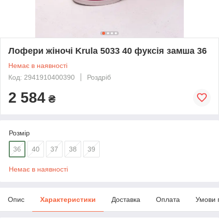
Лофери жіночі Krula 5033 40 фуксія замша 36
Немає в наявності
Код: 2941910400390
Роздріб
2 584
₴
Розмір
36
40
37
38
39
Немає в наявності
Опис
Характеристики
Доставка
Оплата
Умови 