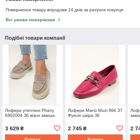
Повернення товару впродовж 14 днів за рахунок покупця
Всі умови повернення
Подібні товари компанії
Лофери утеплені Phany
Лофери Mario Muzi 866 37
Лофе
6902004 36 візон замша
Фуксія шкіра 36
замш
3 629
2 745
2 7
₴
₴
Купити
Купити