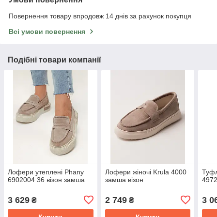
Повернення товару впродовж 14 днів за рахунок покупця
Всі умови повернення
Подібні товари компанії
Лофери утеплені Phany
Лофери жіночі Krula 4000
Туфл
6902004 36 візон замша
замша візон
4972
3 629
2 749
3 0
₴
₴
Купити
Купити