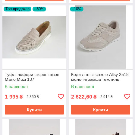
Топ продажів
–30%
–10%
Туфлі лофери шкіряні візон
Кеди літні із сіткою Allsy 2518
Mario Muzi 137
молочні замша текстиль
В наявності
В наявності
1 995
2 622,60
₴
₴
2 850 ₴
2 914 ₴
Купити
Купити