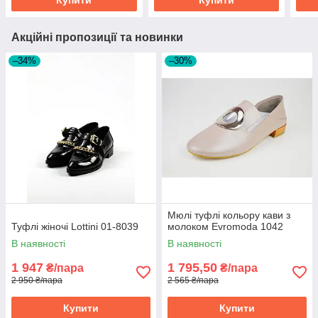
Акційні пропозиції та новинки
–34%
–30%
Мюлі туфлі кольору кави з
Туфлі жіночі Lottini 01-8039
молоком Evromoda 1042
В наявності
В наявності
1 947
1 795,50
₴/пара
₴/пара
2 950 ₴/пара
2 565 ₴/пара
Купити
Купити