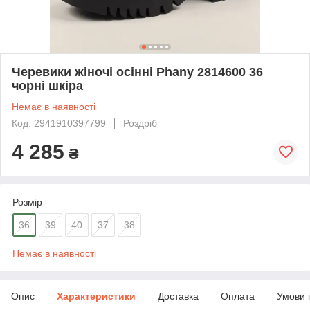
Черевики жіночі осінні Phany 2814600 36
чорні шкіра
Немає в наявності
Код: 2941910397799
Роздріб
4 285
₴
Розмір
36
39
40
37
38
Немає в наявності
Опис
Характеристики
Доставка
Оплата
Умови 