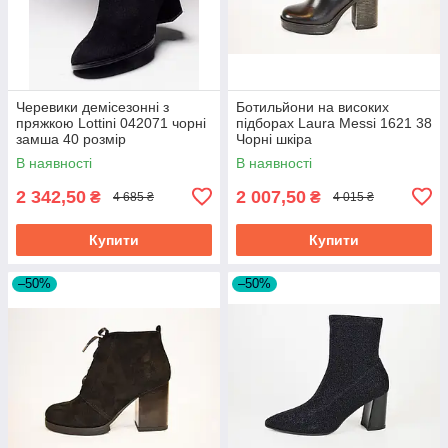
Черевики демісезонні з
Ботильйони на високих
пряжкою Lottini 042071 чорні
підборах Laura Messi 1621 38
замша 40 розмір
Чорні шкіра
В наявності
В наявності
2 342,50
2 007,50
₴
₴
4 685 ₴
4 015 ₴
Купити
Купити
–50%
–50%