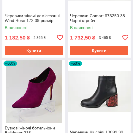
Черевики жіночі демісезонні
Черевики Comart 673250 38
Wind Rose 172 39 розмір
Чорні стрейч
В наявності
В наявності
1 182,50
1 732,50
₴
₴
2 365 ₴
3 465 ₴
Купити
Купити
–50%
–50%
Бузкові жіночі ботильйони
Черевики Kluchini 13099 39
Balidoner 215