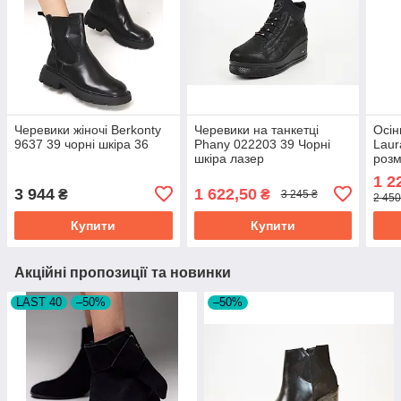
Черевики жіночі Berkonty
Черевики на танкетці
Осін
9637 39 чорні шкіра 36
Phany 022203 39 Чорні
Laur
шкіра лазер
розм
1 2
3 944
1 622,50
₴
₴
3 245 ₴
2 450
Купити
Купити
Акційні пропозиції та новинки
LAST 40
–50%
–50%