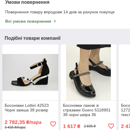
Умови повернення
Повернення товару впродовж 14 днів за рахунок покупця
Всі умови повернення
Подібні товари компанії
Босоніжки Lottini 42523
Босоніжки лакові зі
Босо
Чорні замша 38 розмір
стразами Guero 5118901
1272
38 чорні шкіра 36
текс
2 782,35
₴/пара
1 617
2 4
₴
2 695 ₴
3 435 ₴/пара