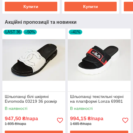
Купити
Купити
Акційні пропозиції та новинки
LAST 36
–50%
–41%
Шльопанці білі шкіряні
Шльопанці текстильні чорні
Evromoda 03219 36 розмір
на платформі Lonza 69981
В наявності
В наявності
947,50
994,15
₴/пара
₴/пара
1 895 ₴/пара
1 685 ₴/пара