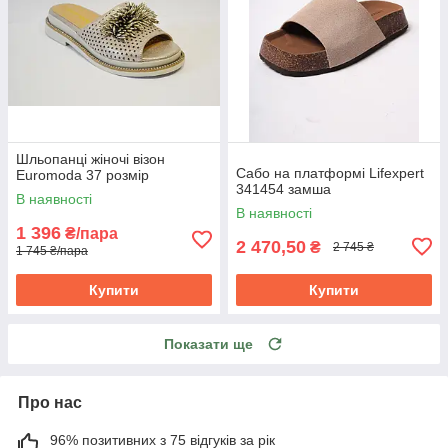
Шльопанці жіночі візон
Сабо на платформі Lifexpert
Euromoda 37 розмір
341454 замша
В наявності
В наявності
1 396
₴/пара
2 470,50
₴
2 745 ₴
1 745 ₴/пара
Купити
Купити
Показати ще
Про нас
96% позитивних з 75 відгуків за рік