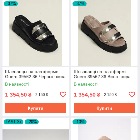
–37%
–37%
Шлепанцы на платформе
Шльопанці на платформі
Guero 39562 36 Черные кожа
Guero 39562 36 Візон шкіра
В наявності
В наявності
1 354,50
1 354,50
₴
₴
2 150 ₴
2 150 ₴
Купити
Купити
LAST 37
–20%
–10%