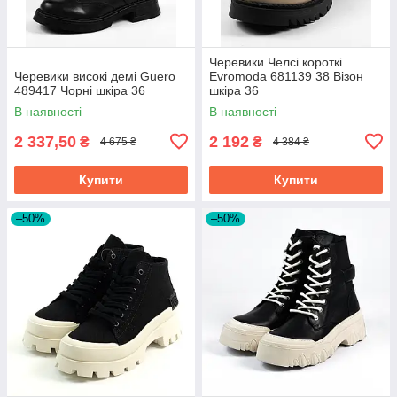
Черевики Челсі короткі
Черевики високі демі Guero
Evromoda 681139 38 Візон
489417 Чорні шкіра 36
шкіра 36
В наявності
В наявності
2 337,50
2 192
₴
₴
4 675 ₴
4 384 ₴
Купити
Купити
–50%
–50%