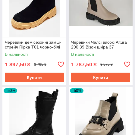
Черевики демісезонні замш-
Черевики Челсі високі Altura
стрейч Ripka T01 чорно-білі
290 39 Візон шкіра 37
В наявності
В наявності
1 897,50
1 787,50
₴
₴
3 795 ₴
3 575 ₴
Купити
Купити
–50%
–50%