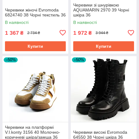
Черевики зі шнурівкою
Черевики жіночі Evromoda
AQUAMARIN 2970 39 Чорні
6824740 38 Чорні текстиль 36
шкіра 36
В наявності
В наявності
1 367
1 972
₴
₴
2 734 ₴
3 944 ₴
Купити
Купити
–50%
–50%
Черевики на платформі
V.I.konty 3156 40 Молочно-
Черевики високі Evromoda
коричневі шкіра/замша 36
64550 38 Чорні шкіра 36