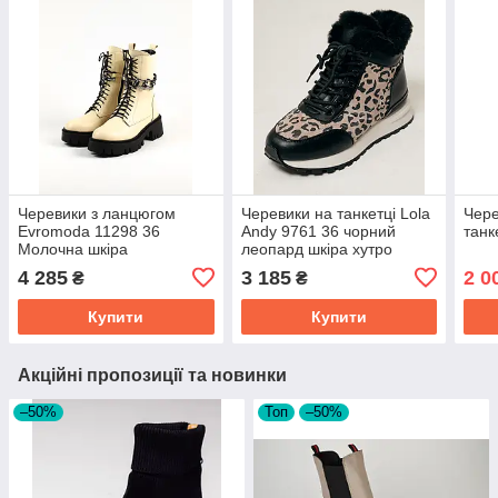
Черевики з ланцюгом
Черевики на танкетці Lola
Чере
Evromoda 11298 36
Andy 9761 36 чорний
танк
Молочна шкіра
леопард шкіра хутро
4 285
3 185
2 0
₴
₴
Купити
Купити
Акційні пропозиції та новинки
–50%
Топ
–50%