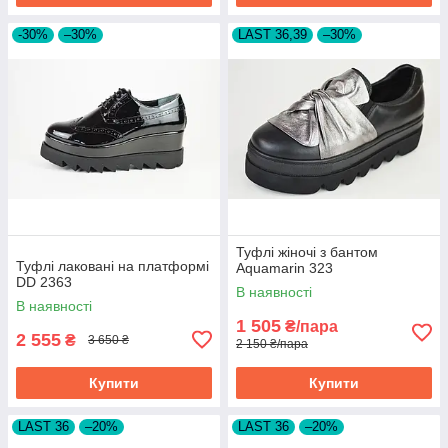
-30%
–30%
LAST 36,39
–30%
Туфлі жіночі з бантом
Туфлі лаковані на платформі
Aquamarin 323
DD 2363
В наявності
В наявності
1 505
₴/пара
2 555
₴
3 650 ₴
2 150 ₴/пара
Купити
Купити
LAST 36
–20%
LAST 36
–20%