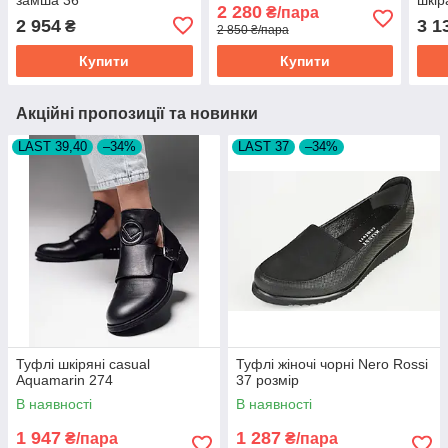
2 280
₴/пара
2 954
3 1
₴
2 850 ₴/пара
Купити
Купити
Акційні пропозиції та новинки
LAST 39,40
–34%
LAST 37
–34%
Туфлі шкіряні casual
Туфлі жіночі чорні Nero Rossi
Aquamarin 274
37 розмір
В наявності
В наявності
1 947
1 287
₴/пара
₴/пара