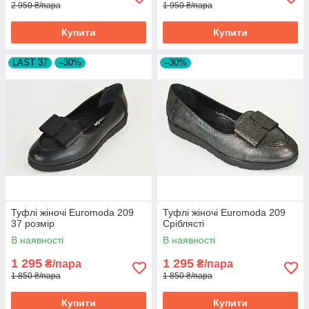
2 950 ₴/пара
1 950 ₴/пара
Купити
Купити
LAST 37
–30%
–30%
Туфлі жіночі Euromoda 209
Туфлі жіночі Euromoda 209
37 розмір
Сріблясті
В наявності
В наявності
1 295
1 295
₴/пара
₴/пара
1 850 ₴/пара
1 850 ₴/пара
Купити
Купити