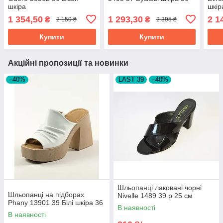
шкіра
шкір
1 354,50
1 293,30
2 1
₴
₴
2 150 ₴
2 395 ₴
Купити
Купити
Акційні пропозиції та новинки
–40%
LAST 39
–40%
Шльопанці лаковані чорні
Шльопанці на підборах
Nivelle 1489 39 р 25 см
Phany 13901 39 Білі шкіра 36
В наявності
В наявності