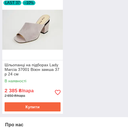
LAST 37
–10%
Шльопанці на підборах Lady
Marcia 37001 Візон замша 37
р 24 см
В наявності
2 385
₴/пара
2 650 ₴/пара
Купити
Про нас