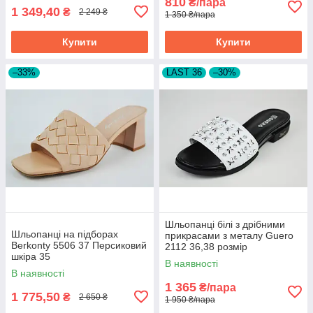
810
₴/пара
1 349,40
₴
2 249 ₴
1 350 ₴/пара
Купити
Купити
–33%
LAST 36
–30%
Шльопанці білі з дрібними
Шльопанці на підборах
прикрасами з металу Guero
Berkonty 5506 37 Персиковий
2112 36,38 розмір
шкіра 35
В наявності
В наявності
1 365
₴/пара
1 775,50
₴
2 650 ₴
1 950 ₴/пара