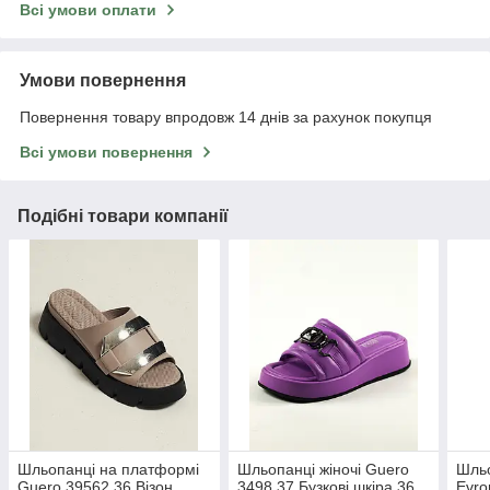
Всі умови оплати
Умови повернення
Повернення товару впродовж 14 днів за рахунок покупця
Всі умови повернення
Подібні товари компанії
Шльопанці на платформі
Шльопанці жіночі Guero
Шльо
Guero 39562 36 Візон
3498 37 Бузкові шкіра 36
Evro