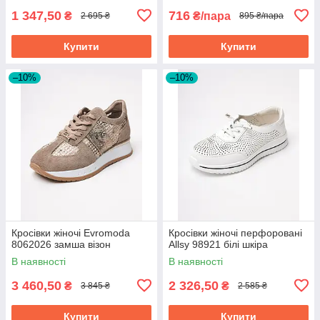
1 347,50
716
₴
₴/пара
2 695 ₴
895 ₴/пара
Купити
Купити
–10%
–10%
Кросівки жіночі Evromoda
Кросівки жіночі перфоровані
8062026 замша візон
Allsy 98921 білі шкіра
В наявності
В наявності
3 460,50
2 326,50
₴
₴
3 845 ₴
2 585 ₴
Купити
Купити