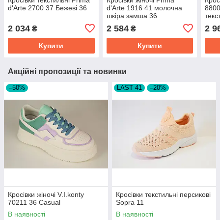
d'Arte 2700 37 Бежеві 36
d'Arte 1916 41 молочна
8800
шкіра замша 36
текс
2 034
2 584
2 9
₴
₴
Купити
Купити
Акційні пропозиції та новинки
–50%
LAST 41
–20%
Кросівки жіночі V.I.konty
Кросівки текстильні персикові
70211 36 Casual
Sopra 11
В наявності
В наявності