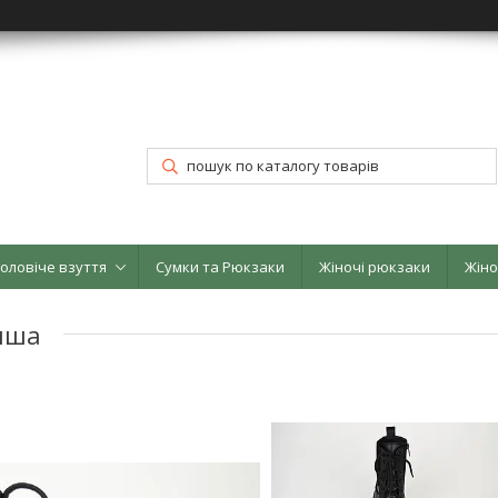
оловіче взуття
Сумки та Рюкзаки
Жіночі рюкзаки
Жіно
амша