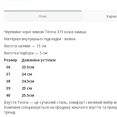
Опис
Харак
Черевики чорні зимові Teona 373 кожа замша.
Матеріал внутрішньої підкладки - вовна.
Висота халяви — 15 см.
Висотка підбора — 5 см.
Розмір Довжина устілки
36 23.5см
37 24 см
38 24.5см
39 25 см
40 25.5см
Взуття Teona — це сучасний стиль, комфорт і великий вибір мо
Компанія спеціалізується на продажу жіночого взуття та прек
тренді.