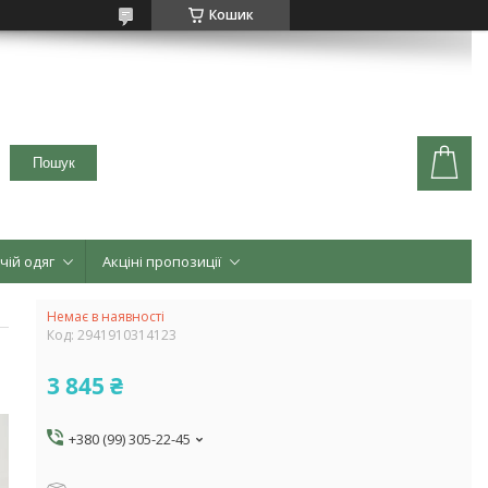
Кошик
Пошук
чій одяг
Акціні пропозиції
Немає в наявності
Код:
2941910314123
3 845 ₴
+380 (99) 305-22-45