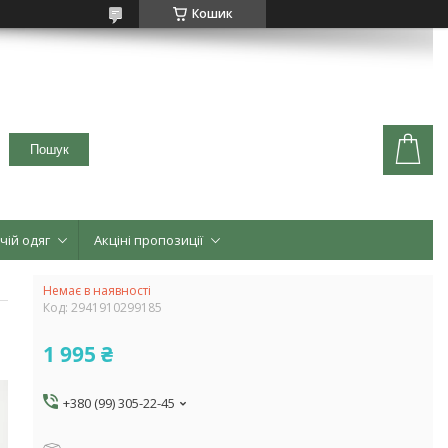
Кошик
Пошук
чій одяг
Акціні пропозиції
Немає в наявності
Код:
2941910299185
1 995 ₴
+380 (99) 305-22-45