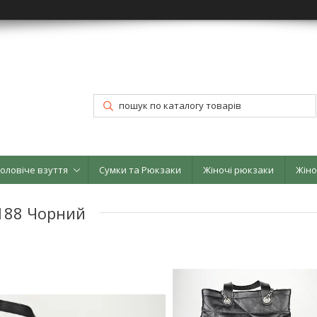
оловіче взуття
Сумки та Рюкзаки
Жіночі рюкзаки
Жіно
6188 Чорний