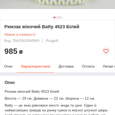
Рюкзак жіночий Batty 4523 Білий
Немає в наявності
Код: 2941910284969
Роздріб
985
₴
Опис
Характеристики
Доставка
Оплата
Умови 
Опис
Рюкзак жіночий Batty 4523 білий.
Висота — 29 см. Довжина — 22 см. Ширина — 12 см.
Batty — це знак рівноваги якості, моди та ціни. Один із
найвагоміших гравців на ринку сумок із якісної штучної шкіри,
який стежить за останніми тенденціями в моді та робить цю