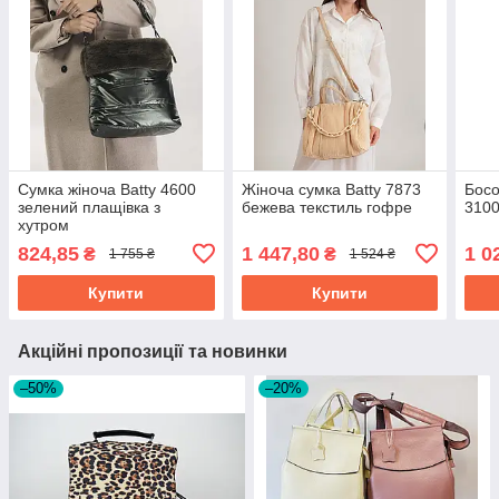
Сумка жіноча Batty 4600
Жіноча сумка Batty 7873
Босо
зелений плащівка з
бежева текстиль гофре
3100
хутром
824,85
1 447,80
1 0
₴
₴
1 755 ₴
1 524 ₴
Купити
Купити
Акційні пропозиції та новинки
–50%
–20%