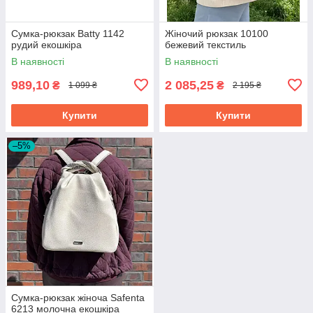
Сумка-рюкзак Batty 1142
Жіночий рюкзак 10100
рудий екошкіра
бежевий текстиль
В наявності
В наявності
989,10
2 085,25
₴
₴
1 099 ₴
2 195 ₴
Купити
Купити
–5%
Сумка-рюкзак жіноча Safenta
6213 молочна екошкіра