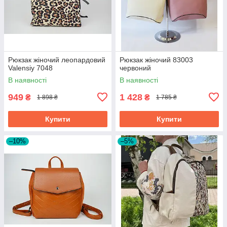
Рюкзак жіночий леопардовий
Рюкзак жіночий 83003
Valensiy 7048
червоний
В наявності
В наявності
949
1 428
₴
₴
1 898 ₴
1 785 ₴
Купити
Купити
–10%
–5%