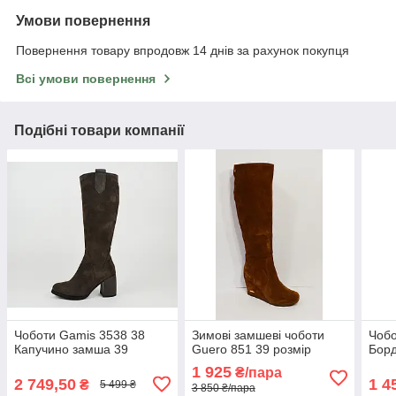
Умови повернення
Повернення товару впродовж 14 днів за рахунок покупця
Всі умови повернення
Подібні товари компанії
Чоботи Gamis 3538 38
Зимові замшеві чоботи
Чобо
Капучино замша 39
Guero 851 39 розмір
Борд
1 925
₴/пара
2 749,50
1 4
₴
5 499 ₴
3 850 ₴/пара