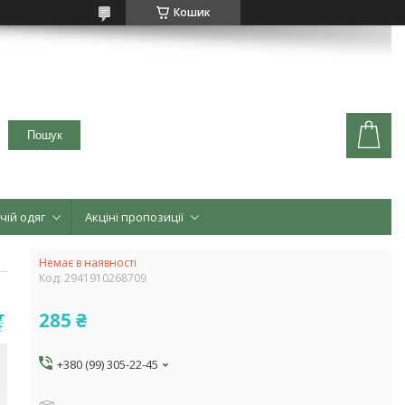
Кошик
Пошук
чій одяг
Акціні пропозиції
Немає в наявності
Код:
2941910268709
285 ₴
+380 (99) 305-22-45