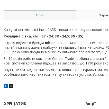
Опис
Харак
Капці жіночі кімнатні Inblu CA5D синього кольору велюрові з ві
Розмірна сітка, см: 37 - 24; 38 - 24,5; 39 - 25;
Історія відомого бренда
Inblu
починається на початку 1970-год
Італія), яка випускала закаблуки та підошву. І вже наприкінці
1983 року було продано майже 25 мільйонів пар пантоліт, і це
За 10 років роботи компанія Condor Trade зробила справжній 
нові системи кріплення підошва та заготівок. До 1990 року виро
Взуття
Inblu
виділяє високу якість пошиття, натуральні матеріа
особливо важливо, анатомічна, супінаторна устілка. Усі компле
ХРЕЩАТИК
Акції