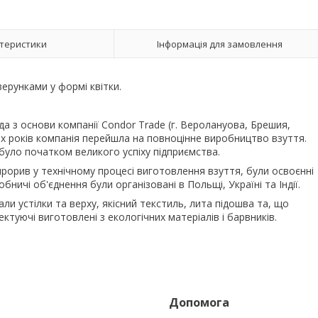
теристики
Інформація для замовлення
зерунками у формі квітки.
а з основи компанії Condor Trade (г. Веролануова, Брешия,
 70х років компанія перейшла на повноцінне виробництво взуття.
 було початком великого успіху підприємства.
прорив у технічному процесі виготовлення взуття, були освоєнні
бничі об'єднення були організовані в Польщі, Україні та Індії.
ли устілки та верху, якісний текстиль, лита підошва та, що
ктуючі виготовлені з екологічних матеріалів і барвників.
Допомога