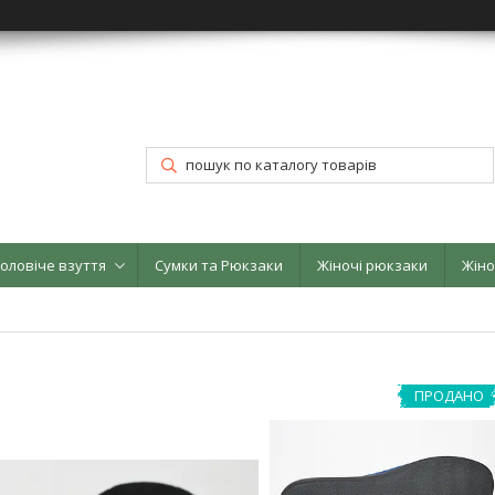
оловіче взуття
Сумки та Рюкзаки
Жіночі рюкзаки
Жіно
ПРОДАНО