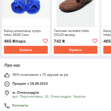
Капці-шльопанці хутро
Тапочки чоловічі Inblu
Капц
Inblu 6828 Сині
OG1D велюр
Inbl
465
742
465
₴/пара
₴
Купити
Купити
Про нас
96% позитивних з 75 відгуків за рік
Працює з 18.08.2015
м. Олександрія
вул. Перспективна, 16, Олександрія, Україна
Контакти