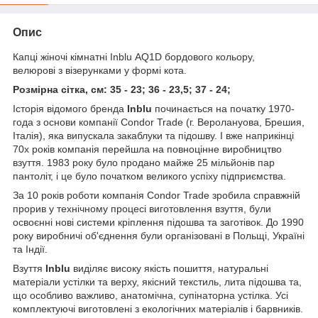
Опис
Капці жіночі кімнатні Inblu AQ1D бордового кольору,
велюрові з візерунками у формі кота.
Розмірна сітка, см: 35 - 23; 36 - 23,5; 37 - 24;
Історія відомого бренда
Inblu
починається на початку 1970-
года з основи компанії Condor Trade (г. Веролануова, Брешия,
Італія), яка випускала закаблуки та підошву. І вже наприкінці
70х років компанія перейшла на повноцінне виробництво
взуття. 1983 року було продано майже 25 мільйонів пар
пантоліт, і це було початком великого успіху підприємства.
За 10 років роботи компанія Condor Trade зробила справжній
прорив у технічному процесі виготовлення взуття, були
освоєнні нові системи кріплення підошва та заготівок. До 1990
року виробничі об'єднення були організовані в Польщі, Україні
та Індії.
Взуття
Inblu
виділяє високу якість пошиття, натуральні
матеріали устілки та верху, якісний текстиль, лита підошва та,
що особливо важливо, анатомічна, супінаторна устілка. Усі
комплектуючі виготовлені з екологічних матеріалів і барвників.