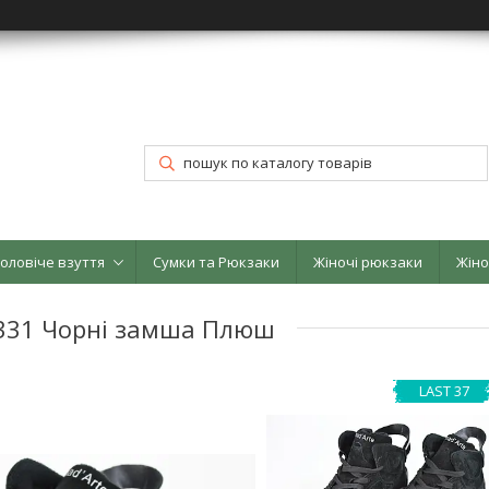
оловіче взуття
Сумки та Рюкзаки
Жіночі рюкзаки
Жіно
9331 Чорні замша Плюш
LAST 37