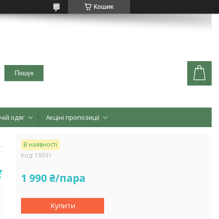
Кошик
Пошук
чій одяг
Акціні пропозиції
В наявності
Код:
19331
1 990 ₴/пара
Купити