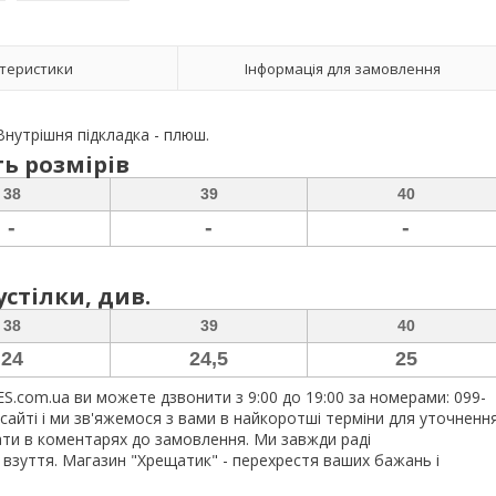
теристики
Інформація для замовлення
Внутрішня підкладка - плюш.
ь розмірів
38
39
40
-
-
-
стілки, див.
38
39
40
24
24,5
25
.com.ua ви можете дзвонити з 9:00 до 19:00 за номерами: 099-
сайті і ми зв'яжемося з вами в найкоротші терміни для уточненн
ати в коментарях до замовлення. Ми завжди раді
с взуття. Магазин "Хрещатик" - перехрестя ваших бажань і