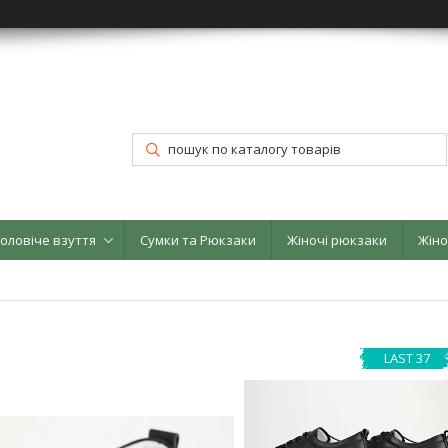
оловіче взуття
Сумки та Рюкзаки
Жіночі рюкзаки
Жіно
LAST 37