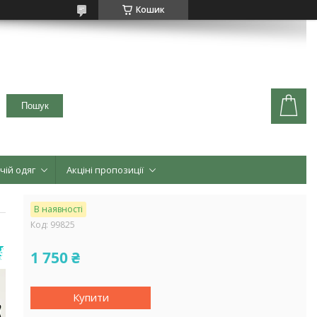
Кошик
Пошук
чій одяг
Акціні пропозиції
В наявності
Код:
99825
1 750 ₴
Купити