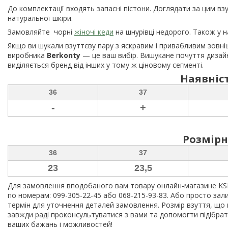
До комплектації входять запасні пістони. Доглядати за цим в
натуральної шкіри.
Замовляйте чорні
жіночі кеди
на шнурівці недорого. Також у н
Якщо ви шукали взуттєву пару з яскравим і привабливим зовнішн
виробника
Berkonty
— це ваш вибір. Вишукане почуття дизайну
виділяється бренд від інших у тому ж ціновому сегменті.
Наявніст
36
37
-
+
Розмірн
36
37
23
23,5
Для замовлення вподобаного вам товару онлайн-магазине KSH
по номерам: 099-305-22-45 або 068-215-93-83. Або просто зали
термін для уточнення деталей замовлення. Розмір взуття, що
завжди раді проконсультуватися з вами та допомогти підібра
ваших бажань і можливостей!