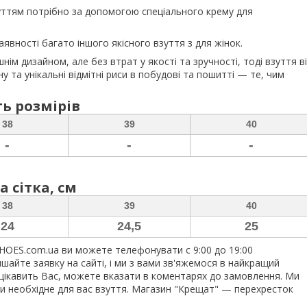
зуттям потрібно за допомогою спеціального крему для
аявності багато іншого якісного взуття з для жінок.
ім дизайном, але без втрат у якості та зручності, тоді взуття в
 та унікальні відмітні риси в побудові та пошитті — те, чим
ь розмірів
38
39
40
-
-
-
а сітка, см
38
39
40
24
24,5
25
OES.com.ua ви можете телефонувати с 9:00 до 19:00
шайте заявку на сайті, і ми з вами зв'яжемося в найкращий
 цікавить Вас, можете вказати в коментарях до замовлення. Ми
ти необхідне для вас взуття. Магазин "Крещат" — перехресток