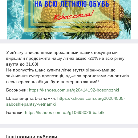
У зв'язку з численними проханнями наших покупців ми
вирішили продовжити нашу літню акцію -20% на всю річну
взуття до 31.08!
Не пропустіть шанс купити літнє взуття зі знижками до
закінчення супер пропозиції, адже за прогнозами синоптиків
весь вересень обіцяє бути нестерпно жаркий!
Босоніжки:
https://kshoes.com.ua/g20414192-bosonozhki
Шльопанці та В'єтнамки:
https://kshoes.com.ua/g20284535-
saboshlepantsy-vetnamki
Балетки:
https://kshoes.com.ua/g10698026-baletki
Інші новини рубрики