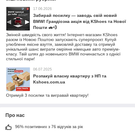
17.06.2026
Забирай посилку — заводь свій новий
BMW! Грандіозна акція від KShoes та Нової
Пошти 🚗💨
Змінюй швидкість свого життя! Інтернет-магазин KShoes
разом із Новою Поштою запускають суперпроєкт. Купуй
улюблене якісне взуття, замовляй доставку та отримуй
унікальний шанс виграти омріяне німецьке авто преміум-
класу. Твій шлях до новенького BMW починається з однієї
стильної пари!
06.07.2025
Розпакуй власну квартиру з НП та
Kshoes.com.ua
Отримуй 3 посилки та вигравай квартиру!
Про нас
96% позитивних з 76 відгуків за рік