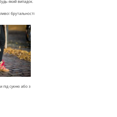
будь-який випадок.
бливої брутальності
 під сукню або з