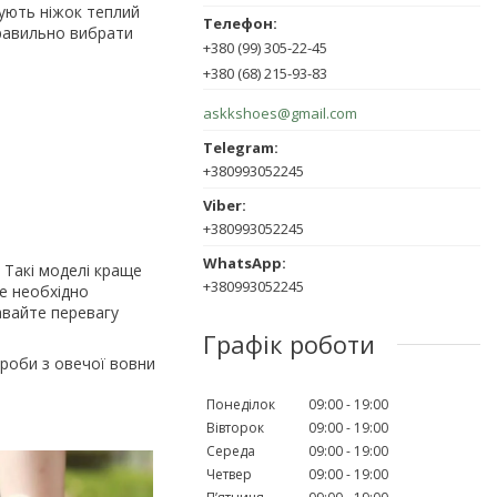
арують ніжок теплий
правильно вибрати
+380 (99) 305-22-45
+380 (68) 215-93-83
askkshoes@gmail.com
+380993052245
+380993052245
 Такі моделі краще
+380993052245
ле необхідно
авайте перевагу
Графік роботи
ироби з овечої вовни
Понеділок
09:00
19:00
Вівторок
09:00
19:00
Середа
09:00
19:00
Четвер
09:00
19:00