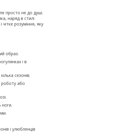
ле просто не до душі.
ка, наряд в стилі
і чітке розуміння, яку
ий образ.
огулянках і в
ілька сезонів.
а роботу або
озі.
 ноги.
ами.
онів і улюбленців