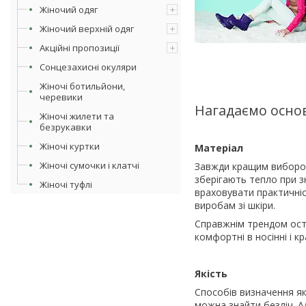
Жіночий одяг
Жіночий верхній одяг
Акційні пропозиції
Сонцезахисні окуляри
Жіночі ботильйони,
черевики
Нагадаємо основ
Жіночі жилети та
безрукавки
Жіночі куртки
Матеріал
Жіночі сумочки і клатчі
Завжди кращим вибором 
зберігають тепло при з
Жіночі туфлі
враховувати практичніс
виробам зі шкіри.
Справжнім трендом оста
комфортні в носінні і к
Якість
Способів визначення як
можна знайти безліч. А