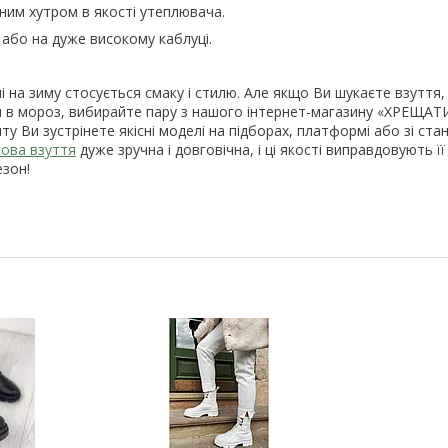
ним хутром в якості утеплювача.
 або на дуже високому каблуці.
і на зиму стосується смаку і стилю. Але якщо Ви шукаєте взуття,
чи в мороз, вибирайте пару з нашого інтернет-магазину «ХРЕЩАТ
у Ви зустрінете якісні моделі на підборах, платформі або зі ст
мова взуття
дуже зручна і довговічна, і ці якості виправдовують її
езон!