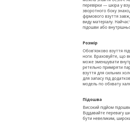
перевірки — шкіра у взу
зворотного боку знахо
фірмового взуття завж
виду матеріалу. Найча
підошви або внутрішньої
Розмір
Обов'язково взуття під
ноги. Враховуйте, що в
може зменшувати внут
ретельно приміряти пару
взуття для сильних хол
для запасу під додатко
модель по обхвату халя
Підошва
Високий підйом підошви
Віддавайте перевагу ши
бути невеликим, широки