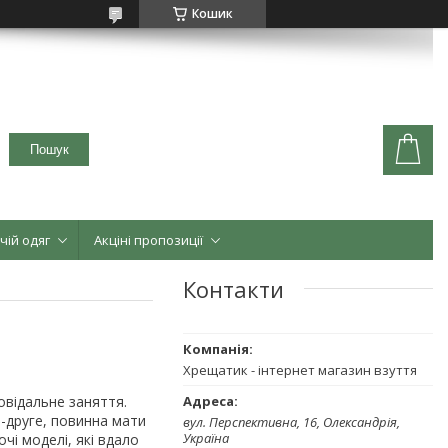
Кошик
Пошук
чій одяг
Акціні пропозиції
Контакти
Хрещатик - інтернет магазин взуття
відальне заняття.
о-друге, повинна мати
вул. Перспективна, 16, Олександрія,
Україна
чі моделі, які вдало