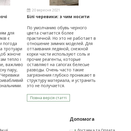
20 вересня 2021
очі
Білі черевики: з чим носити
По умолчанию обувь черного
ням для
цвета считается более
ків є
практичной. Но это не работает в
и погода
отношение зимних моделей. Для
 а тротуари
оттаивания ледяной, снежной
Щоб жіноче
корки части используют соль и
ам тепло і
прочие реагенты, которые
ше, важливо
оставляют на сапогах белесые
сну пару,
разводы. Очень часто такие
 Черевики
загрязнения глубоко проникают в
привабливий
структуру материала, и устранить
іональними.
это не получается.
Повна версія статті
Допомога
Акції
Доставка та Оплата