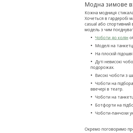
Модна зимове вз
Кожна модниця стикалас
Хочеться в гардеробі м
casual або спортивний в
модель з чим поєднуват
Чоботи до колін
об
Моделі на танкетці
На плоскій підошві
Дуті невисокі чобо
подорожах.
Високі чоботи з ш
Чоботи на підборах
ввечері в театр.
Чоботи на танкетц
Ботфорти на підбо
Чоботи-панчохи ун
Окремо поговоримо пр