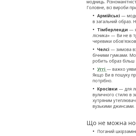
модниць. Різноманітніс
Головне, всі вироби при
Армійські
— моде
в загальний образ. Н
Тімберленди
— я
лісника» — Ви не в т
черевики обов'язков
Челсі
— зимова вз
бічними гумками. Мо
робить образ більш 
Уггі
— важко уявит
Якщо Ви в пошуку п
потрібно.
Кросівки
— для л
вуличного стилю в з
хутряним утеплюваче
вузькими джинсами.
Що не можна но
Поганий шкірзамін