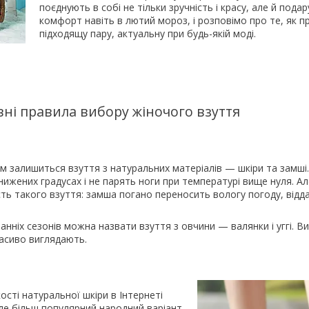
поєднують в собі не тільки зручність і красу, але й под
комфорт навіть в лютий мороз, і розповімо про те, як 
підходящу пару, актуальну при будь-якій моді.
ні правила вибору жіночого взуття
залишиться взуття з натуральних матеріалів — шкіри та замші.
нижених градусах і не парять ноги при температурі вище нуля. А
ть такого взуття: замша погано переносить вологу погоду, відд
нніх сезонів можна назвати взуття з овчини — валянки і уггі. В
расиво виглядають.
ості натуральної шкіри в Інтернеті
ле більш популярний народний варіант