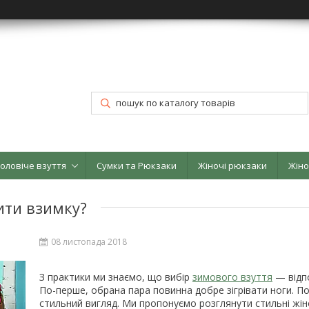
оловіче взуття
Сумки та Рюкзаки
Жіночі рюкзаки
Жіно
ити взимку?
08 листопада 2018
З практики ми знаємо, що вибір
зимового взуття
— відпо
По-перше, обрана пара повинна добре зігрівати ноги. П
стильний вигляд. Ми пропонуємо розглянути стильні жіно