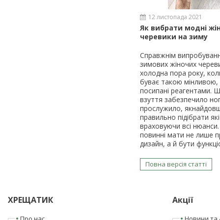
12 листопада 2021
Як вибрати модні жін
черевики на зиму
Справжнім випробуван
зимових жіночих череви
холодна пора року, кол
буває такою мінливою,
посипані реагентами. 
взуття забезпечило ног
прослужило, якнайдов
правильно підібрати які
враховуючи всі нюанси.
повинні мати не лише 
дизайн, а й бути функц
Повна версія статті
ХРЕЩАТИК
Акції
Про нас
Новини та 