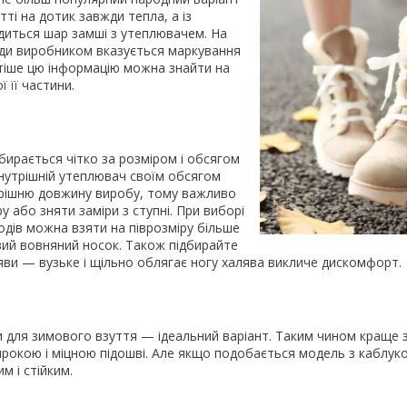
тті на дотик завжди тепла, а із
диться шар замші з утеплювачем. На
ди виробником вказується маркування
стіше цю інформацію можна знайти на
 її частини.
бирається чітко за розміром і обсягом
нутрішній утеплювач своїм обсягом
рішню довжину виробу, тому важливо
 або зняти заміри з ступні. При виборі
одів можна взяти на піврозміру більше
вий вовняний носок. Також підбирайте
ви — вузьке і щільно облягає ногу халява викличе дискомфорт.
 для зимового взуття — ідеальний варіант. Таким чином краще з
рокою і міцною підошві. Але якщо подобається модель з каблуко
м і стійким.