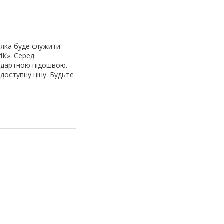
 яка буде служити
ИК». Серед
андартною підошвою.
 доступну ціну. Будьте