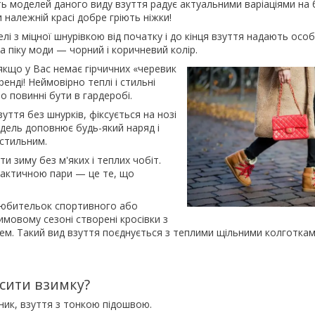
ть моделей даного виду взуття радує актуальними варіаціями на 
 належній красі добре гріють ніжки!
лі з міцної шнурівкою від початку і до кінця взуття надають осо
а піку моди — чорний і коричневий колір.
кщо у Вас немає гірчичних «черевик
ренді! Неймовірно теплі і стильні
о повинні бути в гардеробі.
уття без шнурків, фіксується на нозі
дель доповнює будь-який наряд і
стильним.
и зиму без м'яких і теплих чобіт.
рактичною пари — це те, що
юбительок спортивного або
имовому сезоні створені кросівки з
м. Такий вид взуття поєднується з теплими щільними колготками
сити взимку?
ник, взуття з тонкою підошвою.