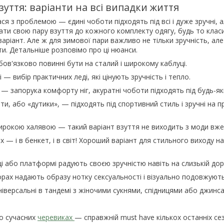
уття: варіанти на всі випадки життя
я з проблемою — єдині чоботи підходять під всі і дуже зручні, а
ати свою пару взуття до кожного комплекту одягу, будь то класи
аріант. Але ж для зимової пари важливо не тільки зручність, але 
и. Детальніше розповімо про ці нюанси.
ов'язково повинні бути на сталий і широкому каблуці.
 — вибір практичних леді, які цінують зручність і тепло.
 — запорука комфорту ніг, акуратні чоботи підходять під будь-як
ти, або «дутики», — підходять під спортивний стиль і зручні на пр
ирокою халявою — такий варіант взуття не виходить з моди вже к
 — і в бенкет, і в світ! Хороший варіант для стильного виходу н
і або платформі радують своєю зручністю навіть на слизькій дор
рах надають образу нотку сексуальності і візуально подовжують
іверсальні в тандемі з жіночими сукнями, спідницями або джинс
о сучасних
черевиках
— справжній must have кількох останніх сез